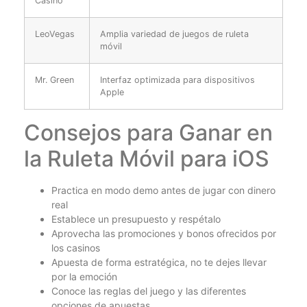
Casino
LeoVegas
Amplia variedad de juegos de ruleta
móvil
Mr. Green
Interfaz optimizada para dispositivos
Apple
Consejos para Ganar en
la Ruleta Móvil para iOS
Practica en modo demo antes de jugar con dinero
real
Establece un presupuesto y respétalo
Aprovecha las promociones y bonos ofrecidos por
los casinos
Apuesta de forma estratégica, no te dejes llevar
por la emoción
Conoce las reglas del juego y las diferentes
opciones de apuestas