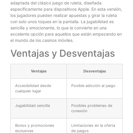
adaptada del clásico juego de ruleta, diseñada
específicamente para dispositivos Apple. En esta versión,
los jugadores pueden realizar apuestas y girar la ruleta
con solo unos toques en la pantalla. La jugabilidad es
sencilla y emocionante, lo que la convierte en una
excelente opción para aquellos que están empezando en
el mundo de los casinos móviles.
Ventajas y Desventajas
Ventajas
Desventajas
Accesibilidad desde
Posible adicción al juego
cualquier lugar
Jugabilidad sencilla
Posibles problemas de
conexión
Bonos y promociones
Limitaciones en la oferta
exclusivas
de juegos