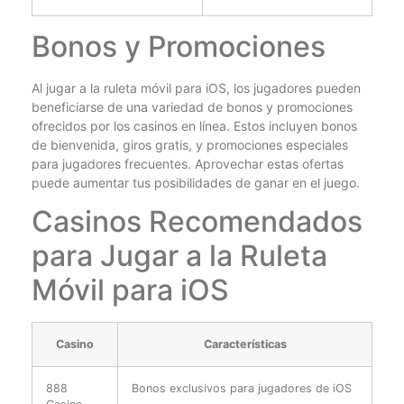
Bonos y Promociones
Al jugar a la ruleta móvil para iOS, los jugadores pueden
beneficiarse de una variedad de bonos y promociones
ofrecidos por los casinos en línea. Estos incluyen bonos
de bienvenida, giros gratis, y promociones especiales
para jugadores frecuentes. Aprovechar estas ofertas
puede aumentar tus posibilidades de ganar en el juego.
Casinos Recomendados
para Jugar a la Ruleta
Móvil para iOS
Casino
Características
888
Bonos exclusivos para jugadores de iOS