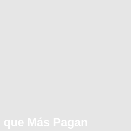
o que Más Pagan