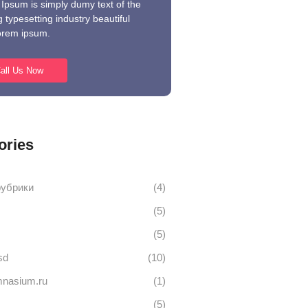
Ipsum is simply dumy text of the
g typesetting industry beautiful
orem ipsum.
all Us Now
ories
рубрики
(4)
(5)
(5)
sd
(10)
mnasium.ru
(1)
(5)