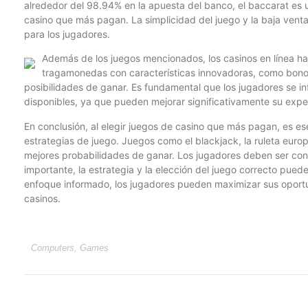
alrededor del 98.94% en la apuesta del banco, el baccarat es 
casino que más pagan. La simplicidad del juego y la baja venta
para los jugadores.
Además de los juegos mencionados, los casinos en línea 
tragamonedas con características innovadoras, como bono
posibilidades de ganar. Es fundamental que los jugadores se i
disponibles, ya que pueden mejorar significativamente su expe
En conclusión, al elegir juegos de casino que más pagan, es ese
estrategias de juego. Juegos como el blackjack, la ruleta euro
mejores probabilidades de ganar. Los jugadores deben ser con
importante, la estrategia y la elección del juego correcto pued
enfoque informado, los jugadores pueden maximizar sus oport
casinos.
Computers, Games