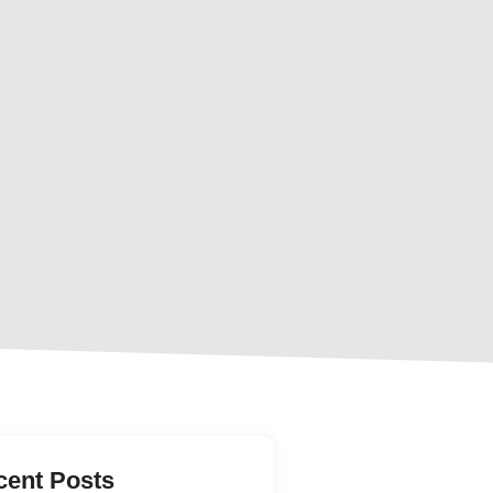
cent Posts