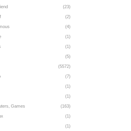
riend
(23)
f
(2)
mous
(4)
e
(1)
s
(1)
(5)
(5572)
o
(7)
(1)
(1)
ters, Games
(163)
ux
(1)
(1)