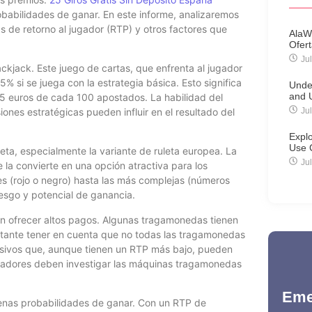
babilidades de ganar. En este informe, analizaremos
 de retorno al jugador (RTP) y otros factores que
AlaW
Ofert
Ju
ackjack. Este juego de cartas, que enfrenta al jugador
% si se juega con la estrategia básica. Esto significa
Unde
and 
5 euros de cada 100 apostados. La habilidad del
Ju
iones estratégicas pueden influir en el resultado del
Explo
Use 
eta, especialmente la variante de ruleta europea. La
Ju
la convierte en una opción atractiva para los
es (rojo o negro) hasta las más complejas (números
riesgo y potencial de ganancia.
 ofrecer altos pagos. Algunas tragamonedas tienen
rtante tener en cuenta que no todas las tragamonedas
esivos que, aunque tienen un RTP más bajo, pueden
jugadores deben investigar las máquinas tragamonedas
Eme
uenas probabilidades de ganar. Con un RTP de