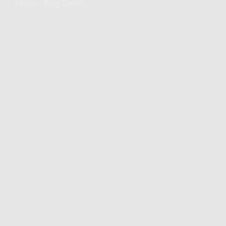
Home - Blog Detail