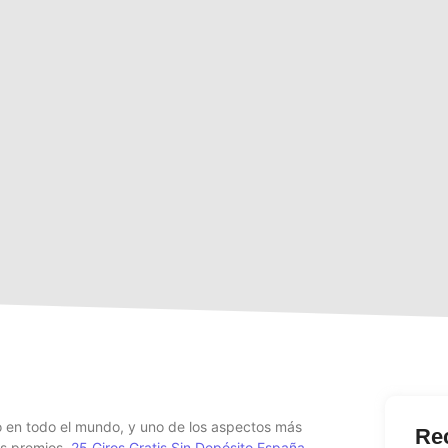
o en todo el mundo, y uno de los aspectos más
Re
es premios.
25 Giros Gratis Sin Depósito España