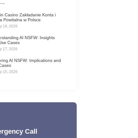
in Casino Zakładanie Konta i
a Powitalna w Polsce
ly 19, 2026
rstanding AI NSFW: Insights
Use Cases
ly 17, 2026
ring AI NSFW: Implications and
Cases
ly 15, 2026
rgency Call