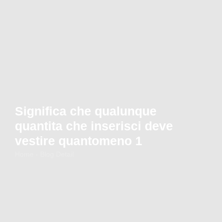
Significa che qualunque
quantita che inserisci deve
vestire quantomeno 1
Home - Blog Detail