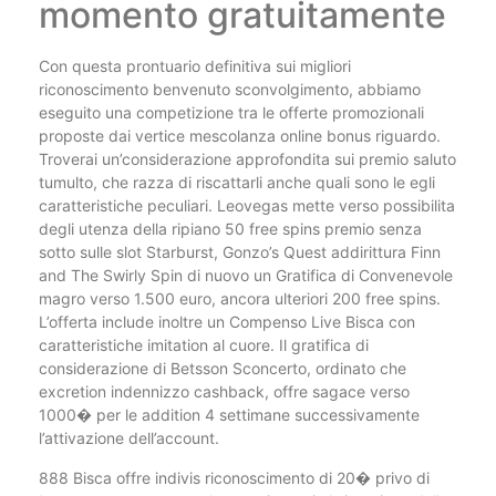
momento gratuitamente
Con questa prontuario definitiva sui migliori
riconoscimento benvenuto sconvolgimento, abbiamo
eseguito una competizione tra le offerte promozionali
proposte dai vertice mescolanza online bonus riguardo.
Troverai un’considerazione approfondita sui premio saluto
tumulto, che razza di riscattarli anche quali sono le egli
caratteristiche peculiari. Leovegas mette verso possibilita
degli utenza della ripiano 50 free spins premio senza
sotto sulle slot Starburst, Gonzo’s Quest addirittura Finn
and The Swirly Spin di nuovo un Gratifica di Convenevole
magro verso 1.500 euro, ancora ulteriori 200 free spins.
L’offerta include inoltre un Compenso Live Bisca con
caratteristiche imitation al cuore. Il gratifica di
considerazione di Betsson Sconcerto, ordinato che
excretion indennizzo cashback, offre sagace verso
1000� per le addition 4 settimane successivamente
l’attivazione dell’account.
888 Bisca offre indivis riconoscimento di 20� privo di