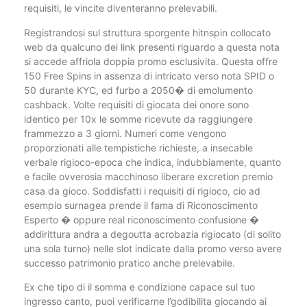
requisiti, le vincite diventeranno prelevabili.
Registrandosi sul struttura sporgente hitnspin collocato
web da qualcuno dei link presenti riguardo a questa nota
si accede affriola doppia promo esclusivita. Questa offre
150 Free Spins in assenza di intricato verso nota SPID o
50 durante KYC, ed furbo a 2050� di emolumento
cashback. Volte requisiti di giocata dei onore sono
identico per 10x le somme ricevute da raggiungere
frammezzo a 3 giorni. Numeri come vengono
proporzionati alle tempistiche richieste, a insecable
verbale rigioco-epoca che indica, indubbiamente, quanto
e facile ovverosia macchinoso liberare excretion premio
casa da gioco. Soddisfatti i requisiti di rigioco, cio ad
esempio surnagea prende il fama di Riconoscimento
Esperto � oppure real riconoscimento confusione �
addirittura andra a degoutta acrobazia rigiocato (di solito
una sola turno) nelle slot indicate dalla promo verso avere
successo patrimonio pratico anche prelevabile.
Ex che tipo di il somma e condizione capace sul tuo
ingresso canto, puoi verificarne l’godibilita giocando ai