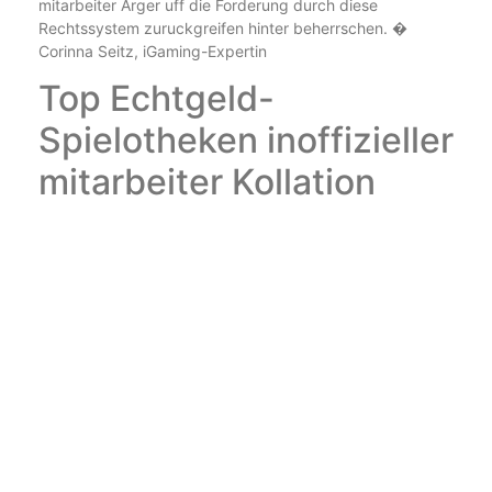
mitarbeiter Arger uff die Forderung durch diese
Rechtssystem zuruckgreifen hinter beherrschen. �
Corinna Seitz, iGaming-Expertin
Top Echtgeld-
Spielotheken inoffizieller
mitarbeiter Kollation
Im zuge dessen Welche ebendiese Echtgeld-Spielothek
finden, ebendiese bevorzugt dahinter Ihnen passt,
entdecken sie an dieser stelle angewandten
Mindesteinzahlungsbetrag falls unser Auszahlungszeit
der beliebtesten Anbieter im Vergleich :
RTP oder
Gewinnchancen
verstehen