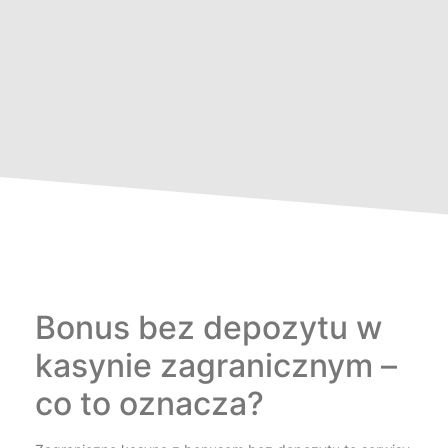
Bonus bez depozytu w
kasynie zagranicznym –
co to oznacza?