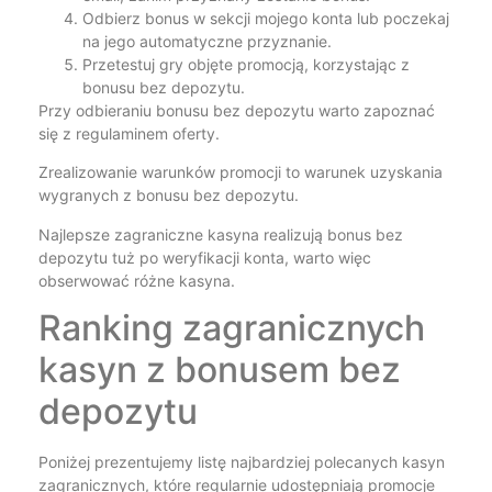
Odbierz bonus w sekcji mojego konta lub poczekaj
na jego automatyczne przyznanie.
Przetestuj gry objęte promocją, korzystając z
bonusu bez depozytu.
Przy odbieraniu bonusu bez depozytu warto zapoznać
się z regulaminem oferty.
Zrealizowanie warunków promocji to warunek uzyskania
wygranych z bonusu bez depozytu.
Najlepsze zagraniczne kasyna realizują bonus bez
depozytu tuż po weryfikacji konta, warto więc
obserwować różne kasyna.
Ranking zagranicznych
kasyn z bonusem bez
depozytu
Poniżej prezentujemy listę najbardziej polecanych kasyn
zagranicznych, które regularnie udostępniają promocje