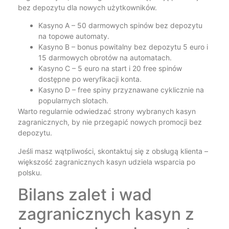
bez depozytu dla nowych użytkowników.
Kasyno A – 50 darmowych spinów bez depozytu
na topowe automaty.
Kasyno B – bonus powitalny bez depozytu 5 euro i
15 darmowych obrotów na automatach.
Kasyno C – 5 euro na start i 20 free spinów
dostępne po weryfikacji konta.
Kasyno D – free spiny przyznawane cyklicznie na
popularnych slotach.
Warto regularnie odwiedzać strony wybranych kasyn
zagranicznych, by nie przegapić nowych promocji bez
depozytu.
Jeśli masz wątpliwości, skontaktuj się z obsługą klienta –
większość zagranicznych kasyn udziela wsparcia po
polsku.
Bilans zalet i wad
zagranicznych kasyn z