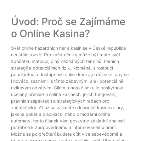
Úvod: Proč se Zajímáme
o Online Kasina?
Svět online hazardních her a kasin se v České republice
neustále rozvíjí. Pro začátečníky může být tento svět
zpočátku matoucí, plný neznámých termínů, herních
strategií a potenciálních rizik. Nicméně, s rostoucí
popularitou a dostupností online kasin, je důležité, aby se
i nováčci seznámili s tímto zábavným, ale i potenciálně
rizikovým odvětvím. Cílem tohoto článku je poskytnout
ucelený přehled o online kasinech, jejich fungování,
právních aspektech a strategických radách pro
začátečníky. Ať už se zajímáte o klasické kasinové hry,
jako je poker a blackjack, nebo o moderní online
automaty, tento článek vám poskytne základní znalosti
potřebné k zodpovědnému a informovanému hraní.
Možná se po přečtení budete cítit více sebevědomě a
připraveni prozkoumat tento vzrušující svět. Ubytování v