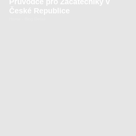
Průvodce pro Začátečníky v
České Republice
Home - Blog Detail