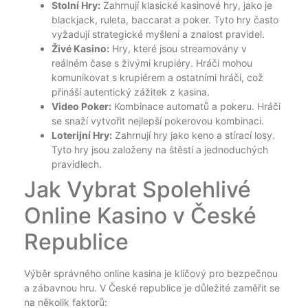
Stolní Hry:
Zahrnují klasické kasinové hry, jako je
blackjack, ruleta, baccarat a poker. Tyto hry často
vyžadují strategické myšlení a znalost pravidel.
Živé Kasino:
Hry, které jsou streamovány v
reálném čase s živými krupiéry. Hráči mohou
komunikovat s krupiérem a ostatními hráči, což
přináší autentický zážitek z kasina.
Video Poker:
Kombinace automatů a pokeru. Hráči
se snaží vytvořit nejlepší pokerovou kombinaci.
Loterijní Hry:
Zahrnují hry jako keno a stírací losy.
Tyto hry jsou založeny na štěstí a jednoduchých
pravidlech.
Jak Vybrat Spolehlivé
Online Kasino v České
Republice
Výběr správného online kasina je klíčový pro bezpečnou
a zábavnou hru. V České republice je důležité zaměřit se
na několik faktorů: