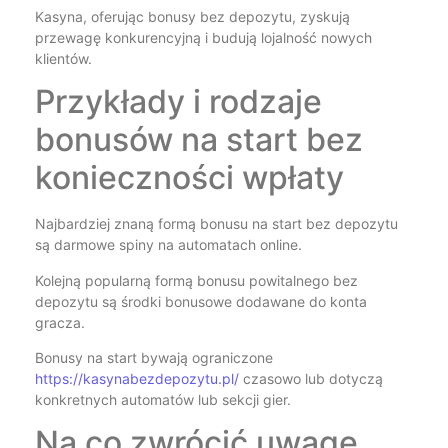
Kasyna, oferując bonusy bez depozytu, zyskują
przewagę konkurencyjną i budują lojalność nowych
klientów.
Przykłady i rodzaje
bonusów na start bez
konieczności wpłaty
Najbardziej znaną formą bonusu na start bez depozytu
są darmowe spiny na automatach online.
Kolejną popularną formą bonusu powitalnego bez
depozytu są środki bonusowe dodawane do konta
gracza.
Bonusy na start bywają ograniczone
https://kasynabezdepozytu.pl/
czasowo lub dotyczą
konkretnych automatów lub sekcji gier.
Na co zwrócić uwagę,