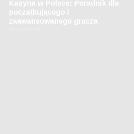
Kasyna w Polsce: Poradnik dla
początkującego i
zaawansowanego gracza
Home - Blog Detail