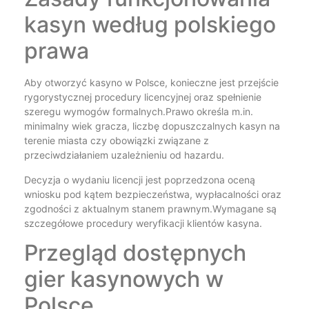
kasyn według polskiego
prawa
Aby otworzyć kasyno w Polsce, konieczne jest przejście
rygorystycznej procedury licencyjnej oraz spełnienie
szeregu wymogów formalnych.Prawo określa m.in.
minimalny wiek gracza, liczbę dopuszczalnych kasyn na
terenie miasta czy obowiązki związane z
przeciwdziałaniem uzależnieniu od hazardu.
Decyzja o wydaniu licencji jest poprzedzona oceną
wniosku pod kątem bezpieczeństwa, wypłacalności oraz
zgodności z aktualnym stanem prawnym.Wymagane są
szczegółowe procedury weryfikacji klientów kasyna.
Przegląd dostępnych
gier kasynowych w
Polsce