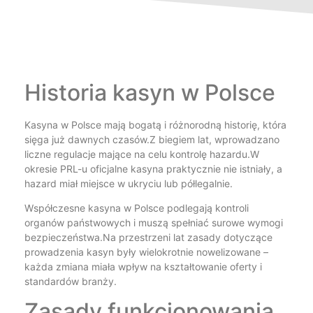
Historia kasyn w Polsce
Kasyna w Polsce mają bogatą i różnorodną historię, która
sięga już dawnych czasów.Z biegiem lat, wprowadzano
liczne regulacje mające na celu kontrolę hazardu.W
okresie PRL-u oficjalne kasyna praktycznie nie istniały, a
hazard miał miejsce w ukryciu lub półlegalnie.
Współczesne kasyna w Polsce podlegają kontroli
organów państwowych i muszą spełniać surowe wymogi
bezpieczeństwa.Na przestrzeni lat zasady dotyczące
prowadzenia kasyn były wielokrotnie nowelizowane –
każda zmiana miała wpływ na kształtowanie oferty i
standardów branży.
Zasady funkcjonowania