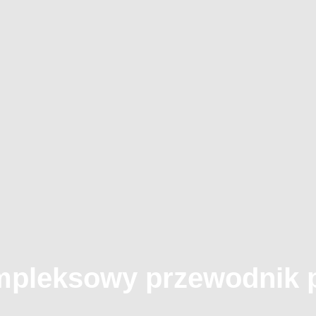
mpleksowy przewodnik 