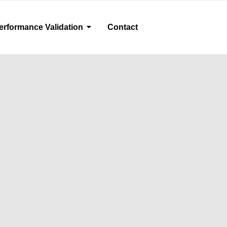
erformance Validation
Contact