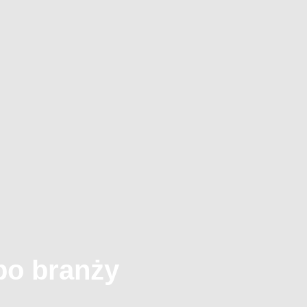
po branży