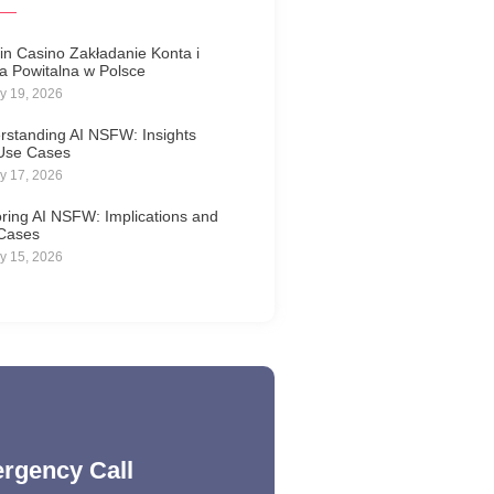
in Casino Zakładanie Konta i
a Powitalna w Polsce
ly 19, 2026
rstanding AI NSFW: Insights
Use Cases
ly 17, 2026
ring AI NSFW: Implications and
Cases
ly 15, 2026
rgency Call