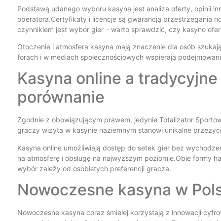
Podstawą udanego wyboru kasyna jest analiza oferty, opinii in
operatora.Certyfikaty i licencje są gwarancją przestrzegania n
czynnikiem jest wybór gier – warto sprawdzić, czy kasyno ofer
Otoczenie i atmosfera kasyna mają znaczenie dla osób szukaj
forach i w mediach społecznościowych wspierają podejmowani
Kasyna online a tradycyjne
porównanie
Zgodnie z obowiązującym prawem, jedynie Totalizator Sportow
graczy wizyta w kasynie naziemnym stanowi unikalne przeżycie,
Kasyna online umożliwiają dostęp do setek gier bez wychodze
na atmosferę i obsługę na najwyższym poziomie.Obie formy h
wybór zależy od osobistych preferencji gracza.
Nowoczesne kasyna w Polsc
Nowoczesne kasyna coraz śmielej korzystają z innowacji cyfr