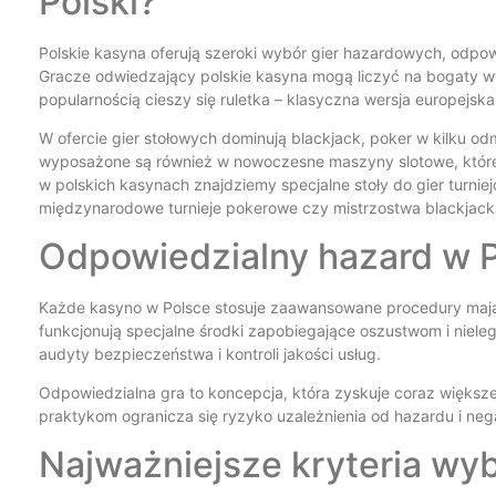
Polski?
Polskie kasyna oferują szeroki wybór gier hazardowych, odpo
Gracze odwiedzający polskie kasyna mogą liczyć na bogaty w
popularnością cieszy się ruletka – klasyczna wersja europejsk
W ofercie gier stołowych dominują blackjack, poker w kilku od
wyposażone są również w nowoczesne maszyny slotowe, które 
w polskich kasynach znajdziemy specjalne stoły do gier turnie
międzynarodowe turnieje pokerowe czy mistrzostwa blackjack
Odpowiedzialny hazard w P
Każde kasyno w Polsce stosuje zaawansowane procedury maj
funkcjonują specjalne środki zapobiegające oszustwom i niel
audyty bezpieczeństwa i kontroli jakości usług.
Odpowiedzialna gra to koncepcja, która zyskuje coraz większe
praktykom ogranicza się ryzyko uzależnienia od hazardu i ne
Najważniejsze kryteria wy