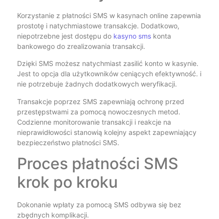
Korzystanie z płatności SMS w kasynach online zapewnia
prostotę i natychmiastowe transakcje. Dodatkowo,
niepotrzebne jest dostępu do
kasyno sms
konta
bankowego do zrealizowania transakcji.
Dzięki SMS możesz natychmiast zasilić konto w kasynie.
Jest to opcja dla użytkowników ceniących efektywność. i
nie potrzebuje żadnych dodatkowych weryfikacji.
Transakcje poprzez SMS zapewniają ochronę przed
przestępstwami za pomocą nowoczesnych metod.
Codzienne monitorowanie transakcji i reakcje na
nieprawidłowości stanowią kolejny aspekt zapewniający
bezpieczeństwo płatności SMS.
Proces płatności SMS
krok po kroku
Dokonanie wpłaty za pomocą SMS odbywa się bez
zbędnych komplikacji.