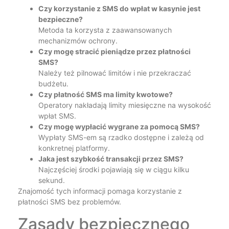
Czy korzystanie z SMS do wpłat w kasynie jest
bezpieczne?
Metoda ta korzysta z zaawansowanych
mechanizmów ochrony.
Czy mogę stracić pieniądze przez płatności
SMS?
Należy też pilnować limitów i nie przekraczać
budżetu.
Czy płatność SMS ma limity kwotowe?
Operatory nakładają limity miesięczne na wysokość
wpłat SMS.
Czy mogę wypłacić wygrane za pomocą SMS?
Wypłaty SMS-em są rzadko dostępne i zależą od
konkretnej platformy.
Jaka jest szybkość transakcji przez SMS?
Najczęściej środki pojawiają się w ciągu kilku
sekund.
Znajomość tych informacji pomaga korzystanie z
płatności SMS bez problemów.
Zasady bezpiecznego