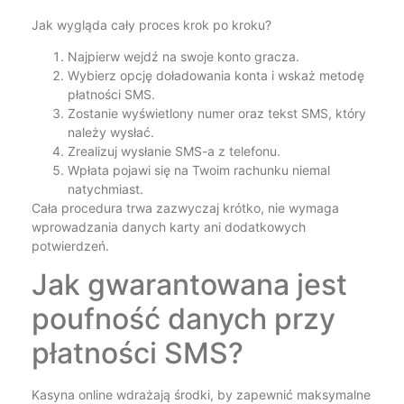
Jak wygląda cały proces krok po kroku?
Najpierw wejdź na swoje konto gracza.
Wybierz opcję doładowania konta i wskaż metodę
płatności SMS.
Zostanie wyświetlony numer oraz tekst SMS, który
należy wysłać.
Zrealizuj wysłanie SMS-a z telefonu.
Wpłata pojawi się na Twoim rachunku niemal
natychmiast.
Cała procedura trwa zazwyczaj krótko, nie wymaga
wprowadzania danych karty ani dodatkowych
potwierdzeń.
Jak gwarantowana jest
poufność danych przy
płatności SMS?
Kasyna online wdrażają środki, by zapewnić maksymalne