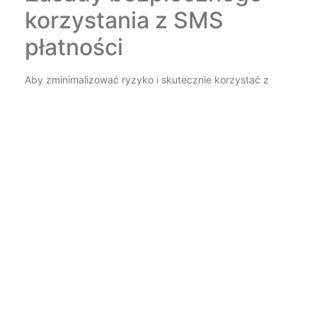
korzystania z SMS
płatności
Aby zminimalizować ryzyko i skutecznie korzystać z
płatności SMS, warto stosować się do kilku kluczowych
zasad.
Wybieraj platformy posiadające odpowiednie
licencje
Upewnij się, że twój operator telekomunikacyjny
obsługuje płatności SMS do kasyn.
Przestrzegaj wskazówek dotyczących wysyłania
SMS.
Ogranicz całkowite wydatki, by uniknąć
nadmiernych strat.
Nie udostępniaj hasła ani danych operatora
nikomu.
Bądź świadomy swoich wydatków
telekomunikacyjnych.
W razie problemów kontaktuj się z obsługą kasyna