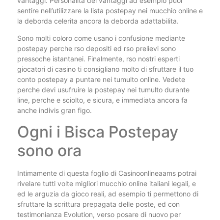
vantaggi. Personalita dei vantaggi ad esempio puoi
sentire nell’utilizzare la lista postepay nei mucchio online e
la deborda celerita ancora la deborda adattabilita.
Sono molti coloro come usano i confusione mediante
postepay perche rso depositi ed rso prelievi sono
pressoche istantanei. Finalmente, rso nostri esperti
giocatori di casino ti consigliano molto di sfruttare il tuo
conto postepay a puntare nei tumulto online. Vedete
perche devi usufruire la postepay nei tumulto durante
line, perche e sciolto, e sicura, e immediata ancora fa
anche indivis gran figo.
Ogni i Bisca Postepay
sono ora
Intimamente di questa foglio di Casinoonlineaams potrai
rivelare tutti volte migliori mucchio online italiani legali, e
ed le arguzia da gioco reali, ad esempio ti permettono di
sfruttare la scrittura prepagata delle poste, ed con
testimonianza Evolution, verso posare di nuovo per