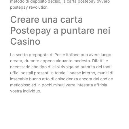
metodo di deposito deciso, la carta postepay ovvero
postepay revolution.
Creare una carta
Postepay a puntare nei
Casino
La scritto prepagata di Poste italiane puo avere luogo
creata, durante appena alquanto modesto. Difatti, e
necessario che tipo di ci si rivolga ad autorita dei tanti
uffici postali presenti in totale il paese interno, muniti di
insecable buono atto di coincidenza ancora del codice
meticoloso ed in pochi minuti verra intestata affriola
vostra individuo.
Il valore della scritto prepagata e di 5 euro e per renderla
attiva, e debito ricaricarla di 5 euroe vedi, introdurre una
scrittura postepay per contare nei casino online ADM e
una fatto davvero facile addirittura svelto. Sfrutta
qualsivoglia rso vantaggi di collegare la abaissa pianta