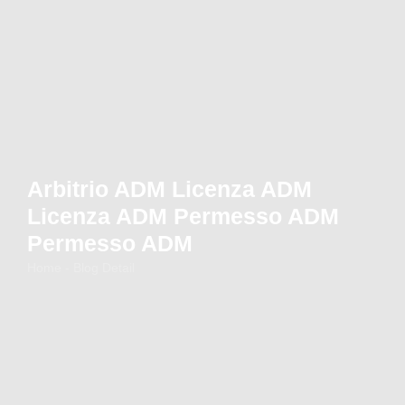
Arbitrio ADM Licenza ADM
Licenza ADM Permesso ADM
Permesso ADM
Home - Blog Detail