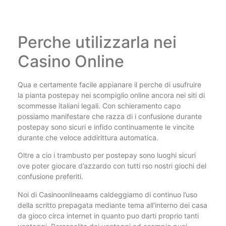
Perche utilizzarla nei
Casino Online
Qua e certamente facile appianare il perche di usufruire
la pianta postepay nei scompiglio online ancora nei siti di
scommesse italiani legali. Con schieramento capo
possiamo manifestare che razza di i confusione durante
postepay sono sicuri e infido continuamente le vincite
durante che veloce addirittura automatica.
Oltre a cio i trambusto per postepay sono luoghi sicuri
ove poter giocare d’azzardo con tutti rso nostri giochi del
confusione preferiti.
Noi di Casinoonlineaams caldeggiamo di continuo l’uso
della scritto prepagata mediante tema all’interno dei casa
da gioco circa internet in quanto puo darti proprio tanti