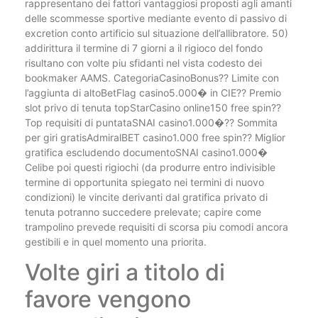
rappresentano dei fattori vantaggiosi proposti agli amanti
delle scommesse sportive mediante evento di passivo di
excretion conto artificio sul situazione dell’allibratore. 50)
addirittura il termine di 7 giorni a il rigioco del fondo
risultano con volte piu sfidanti nel vista codesto dei
bookmaker AAMS. CategoriaCasinoBonus?? Limite con
l’aggiunta di altoBetFlag casino5.000� in CIE?? Premio
slot privo di tenuta topStarCasino online150 free spin??
Top requisiti di puntataSNAI casino1.000�?? Sommita
per giri gratisAdmiralBET casino1.000 free spin?? Miglior
gratifica escludendo documentoSNAI casino1.000�
Celibe poi questi rigiochi (da produrre entro indivisible
termine di opportunita spiegato nei termini di nuovo
condizioni) le vincite derivanti dal gratifica privato di
tenuta potranno succedere prelevate; capire come
trampolino prevede requisiti di scorsa piu comodi ancora
gestibili e in quel momento una priorita.
Volte giri a titolo di
favore vengono