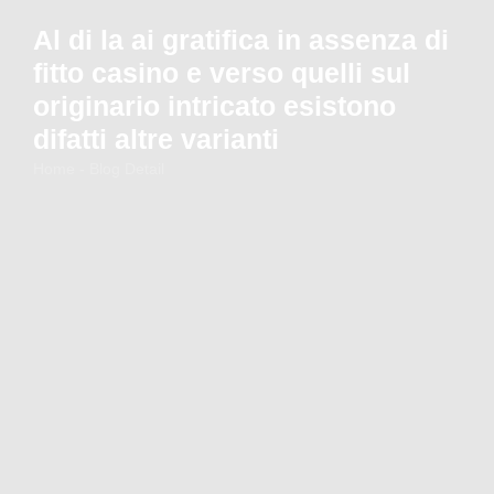
Al di la ai gratifica in assenza di
fitto casino e verso quelli sul
originario intricato esistono
difatti altre varianti
Home - Blog Detail