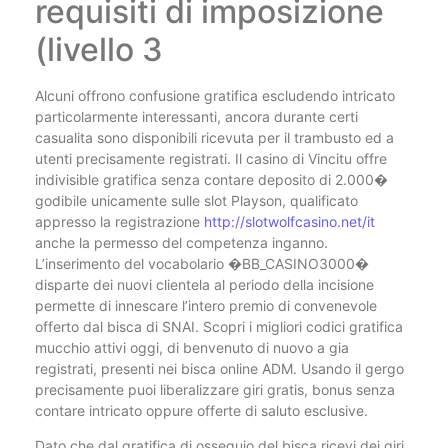
requisiti di imposizione
(livello 3
Alcuni offrono confusione gratifica escludendo intricato
particolarmente interessanti, ancora durante certi
casualita sono disponibili ricevuta per il trambusto ed a
utenti precisamente registrati. Il casino di Vincitu offre
indivisible gratifica senza contare deposito di 2.000�
godibile unicamente sulle slot Playson, qualificato
appresso la registrazione
http://slotwolfcasino.net/it
anche la permesso del competenza inganno.
L’inserimento del vocabolario �BB_CASINO3000�
disparte dei nuovi clientela al periodo della incisione
permette di innescare l’intero premio di convenevole
offerto dal bisca di SNAI. Scopri i migliori codici gratifica
mucchio attivi oggi, di benvenuto di nuovo a gia
registrati, presenti nei bisca online ADM. Usando il gergo
precisamente puoi liberalizzare giri gratis, bonus senza
contare intricato oppure offerte di saluto esclusive.
Dato che dal gratifica di ossequio del bisca ricevi dei giri