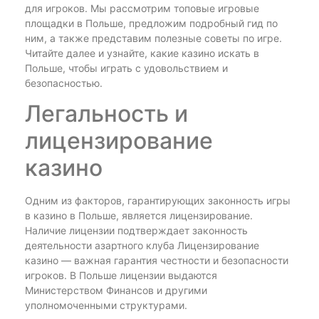
для игроков. Мы рассмотрим топовые игровые
площадки в Польше, предложим подробный гид по
ним, а также представим полезные советы по игре.
Читайте далее и узнайте, какие казино искать в
Польше, чтобы играть с удовольствием и
безопасностью.
Легальность и
лицензирование
казино
Одним из факторов, гарантирующих законность игры
в казино в Польше, является лицензирование.
Наличие лицензии подтверждает законность
деятельности азартного клуба Лицензирование
казино — важная гарантия честности и безопасности
игроков. В Польше лицензии выдаются
Министерством Финансов и другими
уполномоченными структурами.